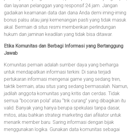
dan layanan pelanggan yang responsif 24 jam. Jangan
gadaikan keamanan data dan dana Anda demi iming-iming
bonus palsu atau janji kemenangan pasti yang tidak masuk
akal. Bermain di situs resmi memberikan perlindungan
hukum dan jaminan keadilan yang tidak bisa ditawar.
Etika Komunitas dan Berbagi Informasi yang Bertanggung
Jawab
Komunitas pemain adalah sumber daya yang berharga
untuk mendapatkan informasi terkini. Di sana terjadi
pertukaran informasi mengenai game yang sedang tren,
taktik bermain, atau situs yang sedang bermasalah. Namun,
jadilah anggota komunitas yang kritis dan cerdas. Tidak
semua “bocoran pola” atau “trik curang” yang dibagikan itu
valid. Banyak yang hanya berupa spekulasi tanpa dasar,
mitos, atau bahkan strategi marketing dari afiliator untuk
menarik member baru. Saring informasi dengan bijak
menggunakan logika. Gunakan data komunitas sebagai