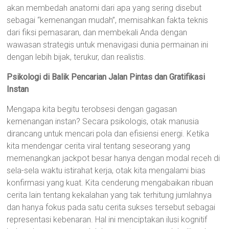
akan membedah anatomi dari apa yang sering disebut
sebagai “kemenangan mudah”, memisahkan fakta teknis
dari fiksi pemasaran, dan membekali Anda dengan
wawasan strategis untuk menavigasi dunia permainan ini
dengan lebih bijak, terukur, dan realistis.
Psikologi di Balik Pencarian Jalan Pintas dan Gratifikasi
Instan
Mengapa kita begitu terobsesi dengan gagasan
kemenangan instan? Secara psikologis, otak manusia
dirancang untuk mencari pola dan efisiensi energi. Ketika
kita mendengar cerita viral tentang seseorang yang
memenangkan jackpot besar hanya dengan modal receh di
sela-sela waktu istirahat kerja, otak kita mengalami bias
konfirmasi yang kuat. Kita cenderung mengabaikan ribuan
cerita lain tentang kekalahan yang tak terhitung jumlahnya
dan hanya fokus pada satu cerita sukses tersebut sebagai
representasi kebenaran. Hal ini menciptakan ilusi kognitif