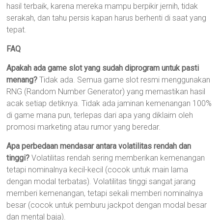
hasil terbaik, karena mereka mampu berpikir jernih, tidak
serakah, dan tahu persis kapan harus berhenti di saat yang
tepat.
FAQ
Apakah ada game slot yang sudah diprogram untuk pasti
menang?
Tidak ada. Semua game slot resmi menggunakan
RNG (Random Number Generator) yang memastikan hasil
acak setiap detiknya. Tidak ada jaminan kemenangan 100%
di game mana pun, terlepas dari apa yang diklaim oleh
promosi marketing atau rumor yang beredar.
Apa perbedaan mendasar antara volatilitas rendah dan
tinggi?
Volatilitas rendah sering memberikan kemenangan
tetapi nominalnya kecil-kecil (cocok untuk main lama
dengan modal terbatas). Volatilitas tinggi sangat jarang
memberi kemenangan, tetapi sekali memberi nominalnya
besar (cocok untuk pemburu jackpot dengan modal besar
dan mental baja).