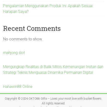
Pengalaman Menggunakan Produk Ini: Apakah Sesuai
Harapan Saya?
Recent Comments
No comments to show.
mahjong slot
Mengungkap Realitas di Balik Mitos Kemenangan Instan dan
Strategi Teknis Menguasai Dinamika Permainan Digital
Hahawin88 Online
Copyright © 2026
OKTO88 Gifts – Loves your most love with bucket flowers
.
All rights reserved.