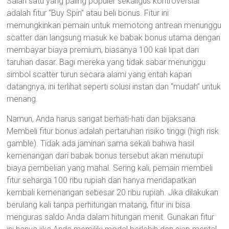
Salah satu yang paling populer sekaligus kontroversial
adalah fitur “Buy Spin” atau beli bonus. Fitur ini
memungkinkan pemain untuk memotong antrean menunggu
scatter dan langsung masuk ke babak bonus utama dengan
membayar biaya premium, biasanya 100 kali lipat dari
taruhan dasar. Bagi mereka yang tidak sabar menunggu
simbol scatter turun secara alami yang entah kapan
datangnya, ini terlihat seperti solusi instan dan “mudah” untuk
menang.
Namun, Anda harus sangat berhati-hati dan bijaksana.
Membeli fitur bonus adalah pertaruhan risiko tinggi (high risk
gamble). Tidak ada jaminan sama sekali bahwa hasil
kemenangan dari babak bonus tersebut akan menutupi
biaya pembelian yang mahal. Sering kali, pemain membeli
fitur seharga 100 ribu rupiah dan hanya mendapatkan
kembali kemenangan sebesar 20 ribu rupiah. Jika dilakukan
berulang kali tanpa perhitungan matang, fitur ini bisa
menguras saldo Anda dalam hitungan menit. Gunakan fitur