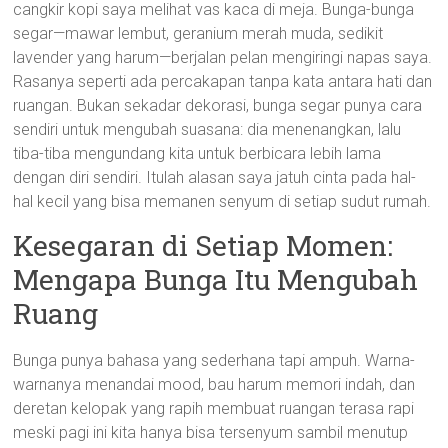
cangkir kopi saya melihat vas kaca di meja. Bunga-bunga
bucket
segar—mawar lembut, geranium merah muda, sedikit
lavender yang harum—berjalan pelan mengiringi napas saya.
flowers
Rasanya seperti ada percakapan tanpa kata antara hati dan
ruangan. Bukan sekadar dekorasi, bunga segar punya cara
Kasih
sendiri untuk mengubah suasana: dia menenangkan, lalu
sayang,
tiba-tiba mengundang kita untuk berbicara lebih lama
Gifts
dengan diri sendiri. Itulah alasan saya jatuh cinta pada hal-
bucket
hal kecil yang bisa memanen senyum di setiap sudut rumah.
bunga
Kesegaran di Setiap Momen:
Mengapa Bunga Itu Mengubah
Ruang
Bunga punya bahasa yang sederhana tapi ampuh. Warna-
warnanya menandai mood, bau harum memori indah, dan
deretan kelopak yang rapih membuat ruangan terasa rapi
meski pagi ini kita hanya bisa tersenyum sambil menutup