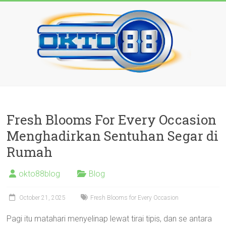
Skip
to
content
OKTO88
Gifts
Fresh Blooms For Every Occasion
–
Menghadirkan Sentuhan Segar di
Loves
Rumah
your
okto88blog
Blog
most
love
October 21, 2025
Fresh Blooms for Every Occasion
with
Pagi itu matahari menyelinap lewat tirai tipis, dan se antara