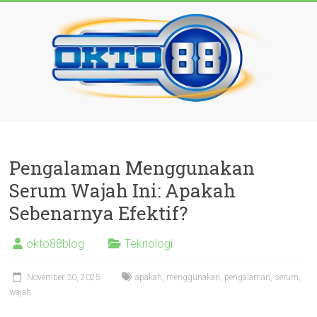
Skip
to
content
OKTO88
Gifts
Pengalaman Menggunakan
–
Serum Wajah Ini: Apakah
Loves
Sebenarnya Efektif?
your
okto88blog
Teknologi
most
love
November 30, 2025
apakah
,
menggunakan
,
pengalaman
,
serum
,
wajah
with