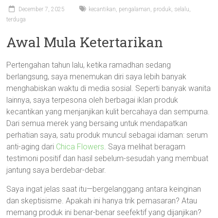
bucket
December 7, 2025
kecantikan
,
pengalaman
,
produk
,
selalu
,
terduga
flowers
Awal Mula Ketertarikan
Kasih
Pertengahan tahun lalu, ketika ramadhan sedang
sayang,
berlangsung, saya menemukan diri saya lebih banyak
Gifts
menghabiskan waktu di media sosial. Seperti banyak wanita
bucket
lainnya, saya terpesona oleh berbagai iklan produk
bunga
kecantikan yang menjanjikan kulit bercahaya dan sempurna.
Dari semua merek yang bersaing untuk mendapatkan
perhatian saya, satu produk muncul sebagai idaman: serum
anti-aging dari
Chica Flowers
. Saya melihat beragam
testimoni positif dan hasil sebelum-sesudah yang membuat
jantung saya berdebar-debar.
Saya ingat jelas saat itu—bergelanggang antara keinginan
dan skeptisisme. Apakah ini hanya trik pemasaran? Atau
memang produk ini benar-benar seefektif yang dijanjikan?