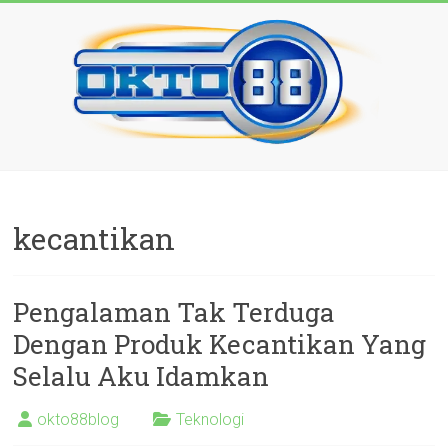
Skip
to
content
OKTO88
Gifts
kecantikan
–
Loves
Pengalaman Tak Terduga
your
Dengan Produk Kecantikan Yang
most
Selalu Aku Idamkan
love
okto88blog
Teknologi
with